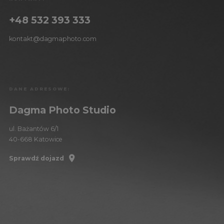
+48 532 393 333
kontakt@dagmaphoto.com
DANE ADRESOWE:
Dagma Photo Studio
ul. Bażantów 6/1
40-668 Katowice
Sprawdź dojazd