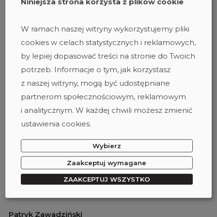
Niniejsza strona korzysta z plików cookie
Jak budować zaufanie i dobrą komunikację z
klientem jako twórca?
W ramach naszej witryny wykorzystujemy pliki
Organizacja na planie – jak uniknąć chaosu i
cookies w celach statystycznych i reklamowych,
pracować efektywnie.
by lepiej dopasować treści na stronie do Twoich
potrzeb. Informacje o tym, jak korzystasz
Emilia Kaczmarek
z naszej witryny, mogą być udostępniane
partnerom społecznościowym, reklamowym
i analitycznym. W każdej chwili możesz zmienić
Światło w filmie
ustawienia cookies.
Jak budować nastrój i klimat światłem?
Wybierz
Podstawowe techniki oświetleniowe: światło
twarde i miękkie, kierunki światła.
Zaakceptuj wymagane
Praca z softboxami, LED-ami i blendami – jak
ZAAKCEPTUJ WSZYSTKO
świadomie modelować światło?
Patryk Zawadziński