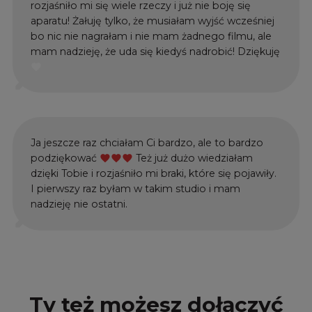
rozjaśniło mi się wiele rzeczy i już nie boję się
aparatu! Żałuję tylko, że musiałam wyjść wcześniej
bo nic nie nagrałam i nie mam żadnego filmu, ale
mam nadzieję, że uda się kiedyś nadrobić! Dziękuję
favorite
Ja jeszcze raz chciałam Ci bardzo, ale to bardzo
podziękować
Też już dużo wiedziałam
favorite
favorite
favorite
dzięki Tobie i rozjaśniło mi braki, które się pojawiły.
I pierwszy raz byłam w takim studio i mam
nadzieję nie ostatni.
Ty też możesz dołączyć