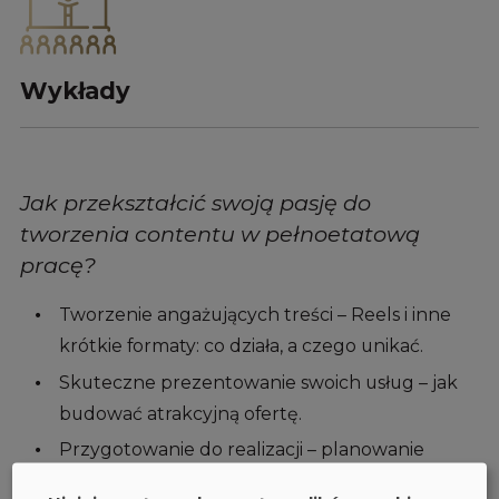
Wykłady
Jak przekształcić swoją pasję do
tworzenia contentu w pełnoetatową
pracę?
Tworzenie angażujących treści – Reels i inne
krótkie formaty: co działa, a czego unikać.
Skuteczne prezentowanie swoich usług – jak
budować atrakcyjną ofertę.
Przygotowanie do realizacji – planowanie
przebiegu sesji, briefy i oczekiwania.