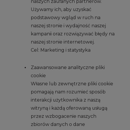
naszych zaufanych partnerów.
Używamy ich, aby uzyskać
podstawowy wgląd w ruch na
naszej stronie i wydajność naszej
kampanii oraz rozwiązywać błędy na
naszej stronie internetowej.
Cel: Marketing i statystyka
Zaawansowane analityczne pliki
cookie
Własne lub zewnętrzne pliki cookie
pomagają nam rozumieć sposób
interakcji użytkownika z naszą
witryną i każdą oferowaną usługą
przez wzbogacenie naszych
zbiorów danych o dane