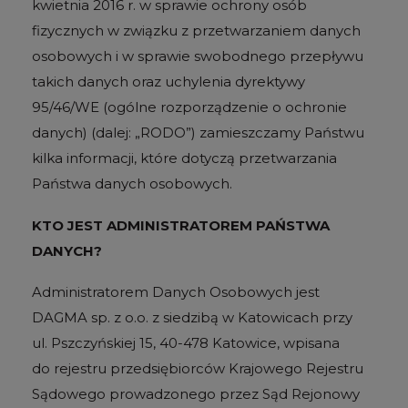
kwietnia 2016 r. w sprawie ochrony osób
fizycznych w związku z przetwarzaniem danych
osobowych i w sprawie swobodnego przepływu
takich danych oraz uchylenia dyrektywy
95/46/WE (ogólne rozporządzenie o ochronie
danych) (dalej: „RODO”) zamieszczamy Państwu
kilka informacji, które dotyczą przetwarzania
Państwa danych osobowych.
KTO JEST ADMINISTRATOREM PAŃSTWA
DANYCH?
Administratorem Danych Osobowych jest
DAGMA sp. z o.o. z siedzibą w Katowicach przy
ul. Pszczyńskiej 15, 40-478 Katowice, wpisana
do rejestru przedsiębiorców Krajowego Rejestru
Sądowego prowadzonego przez Sąd Rejonowy