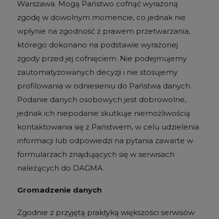
Warszawa. Mogą Państwo cofnąć wyrażoną
zgodę w dowolnym momencie, co jednak nie
wpłynie na zgodność z prawem przetwarzania,
którego dokonano na podstawie wyrażonej
zgody przed jej cofnięciem. Nie podejmujemy
zautomatyzowanych decyzji i nie stosujemy
profilowania w odniesieniu do Państwa danych.
Podanie danych osobowych jest dobrowolne,
jednak ich niepodanie skutkuje niemożliwością
kontaktowania się z Państwem, w celu udzielenia
informacji lub odpowiedzi na pytania zawarte w
formularzach znajdujących się w serwisach
należących do DAGMA.
Gromadzenie danych
Zgodnie z przyjętą praktyką większości serwisów