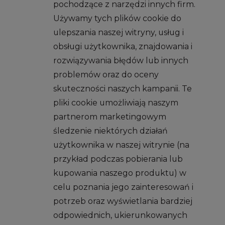
pochodzące z narzędzi innych firm.
Używamy tych plików cookie do
ulepszania naszej witryny, usług i
obsługi użytkownika, znajdowania i
rozwiązywania błędów lub innych
problemów oraz do oceny
skuteczności naszych kampanii. Te
pliki cookie umożliwiają naszym
partnerom marketingowym
śledzenie niektórych działań
użytkownika w naszej witrynie (na
przykład podczas pobierania lub
kupowania naszego produktu) w
celu poznania jego zainteresowań i
potrzeb oraz wyświetlania bardziej
odpowiednich, ukierunkowanych