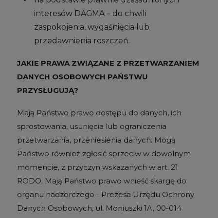
interesów DAGMA – do chwili
zaspokojenia, wygaśnięcia lub
przedawnienia roszczeń.
JAKIE PRAWA ZWIĄZANE Z PRZETWARZANIEM
DANYCH OSOBOWYCH PAŃSTWU
PRZYSŁUGUJĄ?
Mają Państwo prawo dostępu do danych, ich
sprostowania, usunięcia lub ograniczenia
przetwarzania, przeniesienia danych. Mogą
Państwo również zgłosić sprzeciw w dowolnym
momencie, z przyczyn wskazanych w art. 21
RODO. Mają Państwo prawo wnieść skargę do
organu nadzorczego - Prezesa Urzędu Ochrony
Danych Osobowych, ul. Moniuszki 1A, 00-014