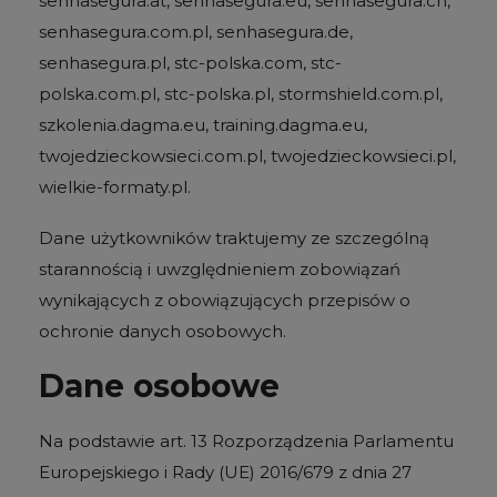
senhasegura.at, senhasegura.eu, senhasegura.ch,
senhasegura.com.pl, senhasegura.de,
senhasegura.pl, stc-polska.com, stc-
polska.com.pl, stc-polska.pl, stormshield.com.pl,
szkolenia.dagma.eu, training.dagma.eu,
twojedzieckowsieci.com.pl, twojedzieckowsieci.pl,
wielkie-formaty.pl.
Dane użytkowników traktujemy ze szczególną
starannością i uwzględnieniem zobowiązań
wynikających z obowiązujących przepisów o
ochronie danych osobowych.
Dane osobowe
Na podstawie art. 13 Rozporządzenia Parlamentu
Europejskiego i Rady (UE) 2016/679 z dnia 27