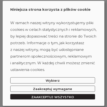
WWW, przechowujemy zapytania HTTP
Niniejsza strona korzysta z plików cookie
kierowane do naszego serwera. Oznacza to, że
znamy publiczne adresy IP, z których
W ramach naszej witryny wykorzystujemy pliki
użytkownicy przeglądają treści informacyjne
cookies w celach statystycznych i reklamowych,
naszych serwisów. Przeglądane zasoby
by lepiej dopasować treści na stronie do Twoich
identyfikowane są poprzez adresy URL.
potrzeb. Informacje o tym, jak korzystasz
Wykorzystywanie danych
z naszej witryny, mogą być udostępniane
partnerom społecznościowym, reklamowym
Zebrane logi przechowywane są w celu
i analitycznym. W każdej chwili możesz zmienić
administrowania serwisem. Informacje w nich
ustawienia cookies.
zawarte nie są ujawniane nikomu, poza osobami
upoważnionymi do administrowania serwerami
Wybierz
Dagma. Na podstawie plików logów mogą być
Zaakceptuj wymagane
generowane statystyki stanowiące pomoc w
ZAAKCEPTUJ WSZYSTKO
administrowaniu.