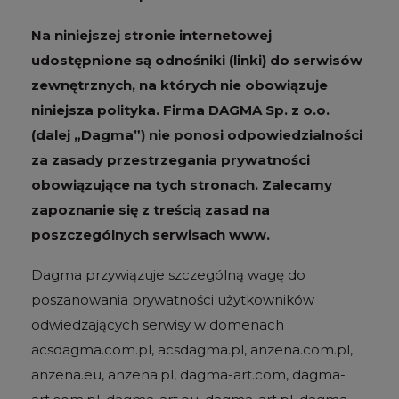
Na niniejszej stronie internetowej
udostępnione są odnośniki (linki) do serwisów
zewnętrznych, na których nie obowiązuje
niniejsza polityka. Firma DAGMA Sp. z o.o.
(dalej „Dagma”) nie ponosi odpowiedzialności
za zasady przestrzegania prywatności
obowiązujące na tych stronach. Zalecamy
zapoznanie się z treścią zasad na
poszczególnych serwisach www.
Dagma przywiązuje szczególną wagę do
poszanowania prywatności użytkowników
odwiedzających serwisy w domenach
acsdagma.com.pl, acsdagma.pl, anzena.com.pl,
anzena.eu, anzena.pl, dagma-art.com, dagma-