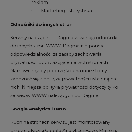
reklam.
Cel: Marketing i statystyka
Odnośniki do innych stron
Serwisy należące do Dagma zawierają odnośniki
do innych stron WWW. Dagma nie ponosi
odpowiedzialności za zasady zachowania
prywatności obowiązujące na tych stronach.
Namawiamy, by po przejściu na inne strony,
zapoznać się z polityką prywatności ustaloną na
nich. Niniejsza polityka prywatności dotyczy tylko
serwisów WWW należących do Dagma.
Google Analytics i Bazo
Ruch na stronach serwisu jest monitorowany
przez statystyki Google Analytics i Bazo. Ma to na