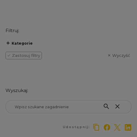
Filtruj:
Kategorie
Zastosuj filtry
Wyczyść
Wyszukaj:
search
close
Udostępnij: