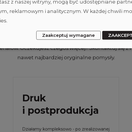
Poznaj naszą ofertę
ystasz z naszej witryny, mogą być udostępniane part
m, reklamowym i analitycznym. W każdej chwili mo
es.
wej Polsce studiem fotograficznym. Oferujemy sze
Zaakceptuj wymagane
ZAAKCEP
przez realizację sesji fotograficznych oraz materiał
iałów. Oczekujesz czegoś więcej? Skontaktuj się z 
nawet najbardziej oryginalne pomysły.
Druk
i postprodukcja
Działamy kompleksowo - po zrealizowanej