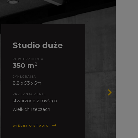
Studio duże
POWIERZCHNIA
350 m
2
CYKLORAMA
8,8 x 5,3 x 5m
PRZEZNACZENIE
stworzone z myślą o
wielkich rzeczach
WIĘCEJ O STUDIO