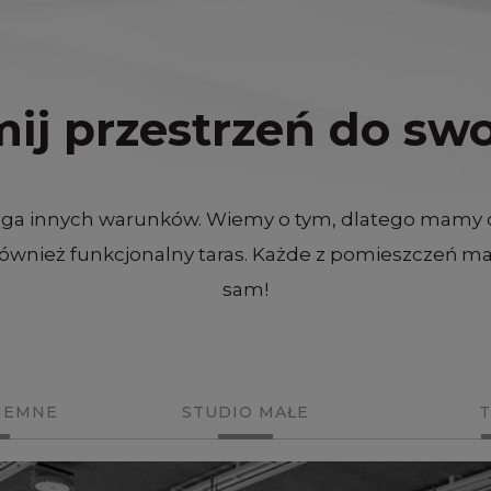
j przestrzeń do swoj
ga innych warunków. Wiemy o tym, dlatego mamy dla
również funkcjonalny taras. Każde z pomieszczeń ma 
sam!
IEMNE
STUDIO MAŁE
T