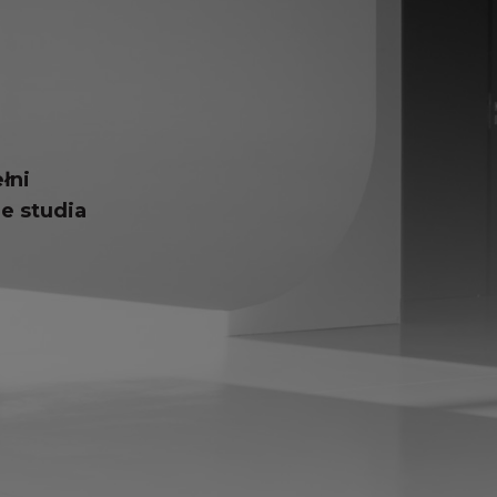
łni
e studia