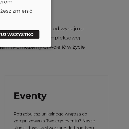
nerom
żesz zmienić
roki wachlarz usług - od wynajmu
TUJ WSZYSTKO
ów wideo, kończąc na kompleksowej
nami! Pomożemy Ci wcielić w życie
Eventy
Potrzebujesz unikalnego wnętrza do
zorganizowania Twojego eventu? Nasze
studia i taras są stworzone do tego typu