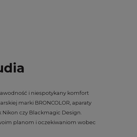
udia
ezawodność i niespotykany komfort
jcarskiej marki BRONCOLOR, aparaty
k Nikon czy Blackmagic Design.
Twoim planom i oczekiwaniom wobec