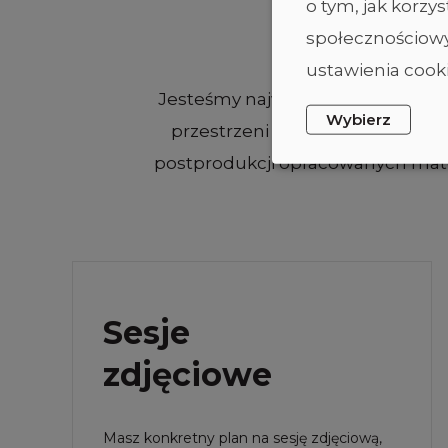
o tym, jak korz
społecznościowy
ustawienia cooki
Jesteśmy największym w południo
Wybierz
przestrzeni (studia) i sprzętu, 
postprodukcji opracowanych mater
Sesje
zdjęciowe
Masz konkretny plan na sesję zdjęciową,