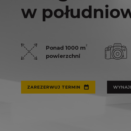
w południow
2
Ponad 1000
m
powierzchni
ZAREZERWUJ TERMIN
WYNAJ