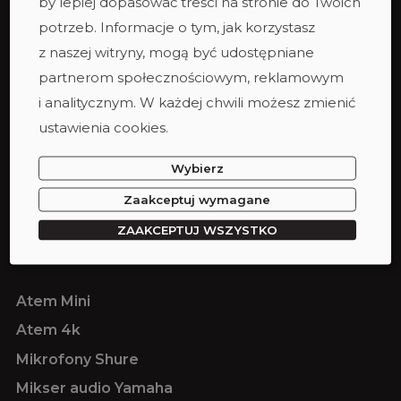
by lepiej dopasować treści na stronie do Twoich
Sony G-Master II 24-70 2.8
potrzeb. Informacje o tym, jak korzystasz
Sony G-Master II 16-35 2.8
z naszej witryny, mogą być udostępniane
partnerom społecznościowym, reklamowym
Statyw Manfrotto Nitrotech 612
i analitycznym. W każdej chwili możesz zmienić
Karta Pamięci 256 V90
ustawienia cookies.
Karta Pamięci 256 V30
Atomos Ninja Recorder
Wybierz
Liliput HD Monitor referencyjny
Zaakceptuj wymagane
ZAAKCEPTUJ WSZYSTKO
Atem Mini
Atem 4k
Mikrofony Shure
Mikser audio Yamaha