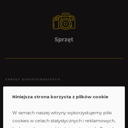
Sprzęt
SPRZĘT AUDIO/VIDEO/FOTO
Sony FX6
Niniejsza strona korzysta z plików cookie
Sony FX3
Set obiektywów G-Master
W ramach naszej witryny wykorzystujemy pliki
3 obiektywy
cookies w celach statystycznych i reklamowych,
Sony G-Master II 70-200 2.8