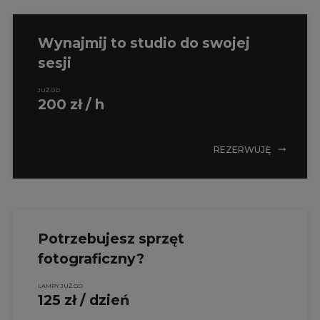
Wynajmij to studio do swojej
sesji
JUŻ OD
200 zł / h
REZERWUJĘ
Potrzebujesz sprzęt
fotograficzny?
LAMPY JUŻ OD
125 zł / dzień