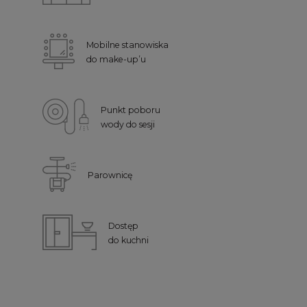
Mobilne stanowiska
do make-up’u
Punkt poboru
wody do sesji
Parownicę
Dostęp
do kuchni