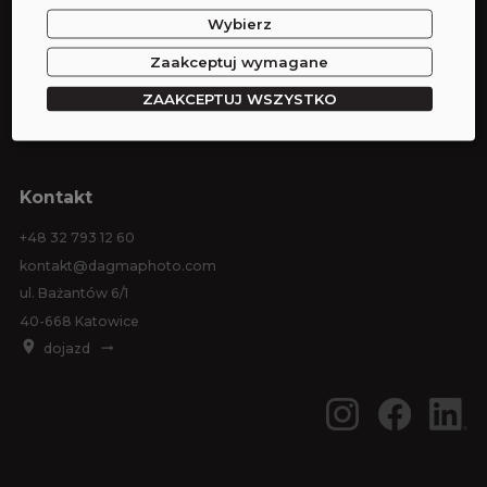
Wybierz
Wynajem studia
Wynajem sprzętu
Zaakceptuj wymagane
Sesje zdjęciowe
ZAAKCEPTUJ WSZYSTKO
Eventy
Kontakt
+48 32 793 12 60
kontakt@dagmaphoto.com
ul. Bażantów 6/1
40-668 Katowice
dojazd