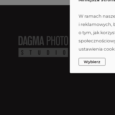
W ramach naszej
i reklamowych, b
o tym, jak korz
społecznościowy
ustawienia cooki
Wybierz