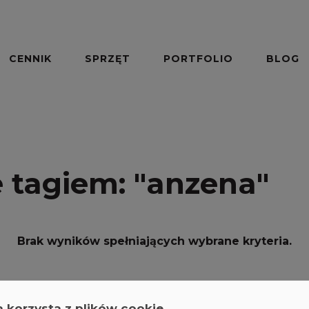
CENNIK
SPRZĘT
PORTFOLIO
BLOG
 tagiem:
"anzena"
Brak wyników spełniających wybrane kryteria.
a korzysta z plików cookie