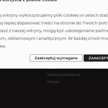
 witryny wykorzystujemy pliki cookies w celach sta
y lepiej dopasować treści na stronie do Twoich potr
ystasz z naszej witryny, mogą być udostępniane part
Studio
Ofer
m, reklamowym i analitycznym. W każdej chwili mo
es.
Studio duże
Wynaj
Studio ciemne
Wyna
Zaakceptuj wymagane
ZAAKCEP
Studio małe
Sesje
Taras
Event
Studio podcastowe
Zespół