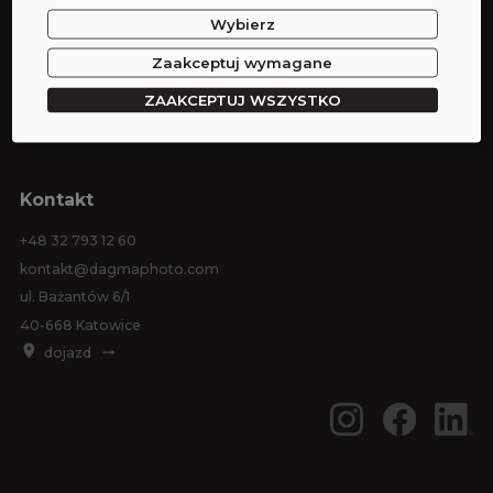
Wybierz
Wynajem studia
Wynajem sprzętu
Zaakceptuj wymagane
Sesje zdjęciowe
ZAAKCEPTUJ WSZYSTKO
Eventy
Kontakt
+48 32 793 12 60
kontakt@dagmaphoto.com
ul. Bażantów 6/1
40-668 Katowice
dojazd