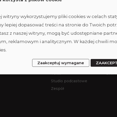
 witryny wykorzystujemy pliki cookies w celach sta
y lepiej dopasować treści na stronie do Twoich potr
ystasz z naszej witryny, mogą być udostępniane part
Studio
Ofer
m, reklamowym i analitycznym. W każdej chwili mo
es.
Studio duże
Wynaj
Studio ciemne
Wyna
Zaakceptuj wymagane
ZAAKCEP
Studio małe
Sesje
Taras
Event
Studio podcastowe
Zespół