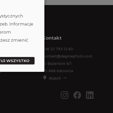
tystycznych
zeb. Informacje
nerom
ta
Kontakt
żesz zmienić
em studia
+48 32 793 12 60
jem sprzętu
kontakt@dagmaphoto.com
TUJ WSZYSTKO
 zdjęciowe
ul. Bażantów 6/1
y
40-668 Katowice
dojazd