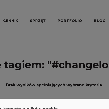
CENNIK
SPRZĘT
PORTFOLIO
BLOG
 tagiem:
"#changelo
Brak wyników spełniających wybrane kryteria.
a korzysta z plików cookie