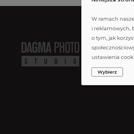
W ramach naszej
i reklamowych, b
o tym, jak korz
społecznościowy
ustawienia cooki
Wybierz