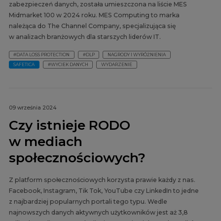
zabezpieczeń danych, została umieszczona na liście MES
Midmarket 100 w 2024 roku. MES Computing to marka
należąca do The Channel Company, specjalizująca się
w analizach branżowych dla starszych liderów IT.
#DATA LOSS PROTECTION
#DLP
NAGRODY I WYRÓŻNIENIA
SAFETICA
#WYCIEK DANYCH
WYDARZENIE
09 września 2024
Czy istnieje RODO
w mediach
społecznościowych?
Z platform społecznościowych korzysta prawie każdy z nas.
Facebook, Instagram, Tik Tok, YouTube czy LinkedIn to jedne
z najbardziej popularnych portali tego typu. Wedle
najnowszych danych aktywnych użytkowników jest aż 3,8