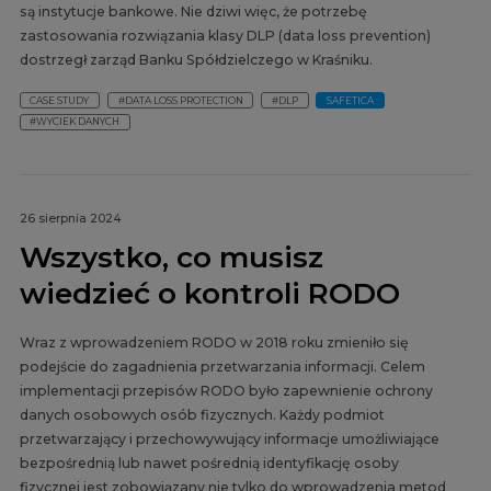
są instytucje bankowe. Nie dziwi więc, że potrzebę
zastosowania rozwiązania klasy DLP (data loss prevention)
dostrzegł zarząd Banku Spółdzielczego w Kraśniku.
CASE STUDY
#DATA LOSS PROTECTION
#DLP
SAFETICA
#WYCIEK DANYCH
26 sierpnia 2024
Wszystko, co musisz
wiedzieć o kontroli RODO
Wraz z wprowadzeniem RODO w 2018 roku zmieniło się
podejście do zagadnienia przetwarzania informacji. Celem
implementacji przepisów RODO było zapewnienie ochrony
danych osobowych osób fizycznych. Każdy podmiot
przetwarzający i przechowywujący informacje umożliwiające
bezpośrednią lub nawet pośrednią identyfikację osoby
fizycznej jest zobowiązany nie tylko do wprowadzenia metod