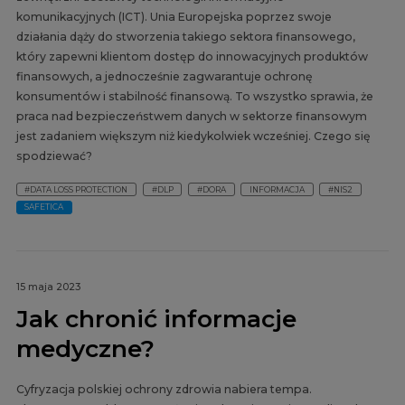
komunikacyjnych (ICT). Unia Europejska poprzez swoje
działania dąży do stworzenia takiego sektora finansowego,
który zapewni klientom dostęp do innowacyjnych produktów
finansowych, a jednocześnie zagwarantuje ochronę
konsumentów i stabilność finansową. To wszystko sprawia, że
praca nad bezpieczeństwem danych w sektorze finansowym
jest zadaniem większym niż kiedykolwiek wcześniej. Czego się
spodziewać?
#DATA LOSS PROTECTION
#DLP
#DORA
INFORMACJA
#NIS2
SAFETICA
15 maja 2023
Jak chronić informacje
medyczne?
Cyfryzacja polskiej ochrony zdrowia nabiera tempa.