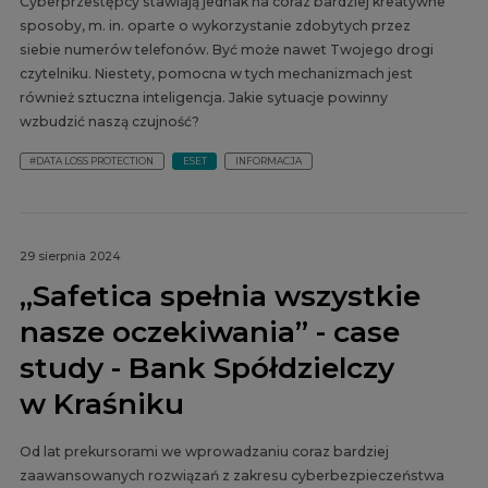
Cyberprzestępcy stawiają jednak na coraz bardziej kreatywne
sposoby, m. in. oparte o wykorzystanie zdobytych przez
siebie numerów telefonów. Być może nawet Twojego drogi
czytelniku. Niestety, pomocna w tych mechanizmach jest
również sztuczna inteligencja. Jakie sytuacje powinny
wzbudzić naszą czujność?
#DATA LOSS PROTECTION
ESET
INFORMACJA
29 sierpnia 2024
„Safetica spełnia wszystkie
nasze oczekiwania” - case
study - Bank Spółdzielczy
w Kraśniku
Od lat prekursorami we wprowadzaniu coraz bardziej
zaawansowanych rozwiązań z zakresu cyberbezpieczeństwa