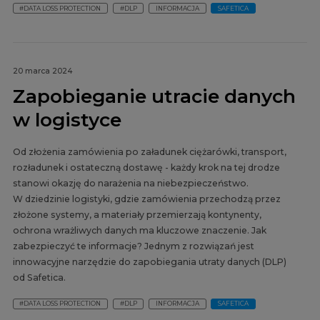
#DATA LOSS PROTECTION
#DLP
INFORMACJA
SAFETICA
20 marca 2024
Zapobieganie utracie danych
w logistyce
Od złożenia zamówienia po załadunek ciężarówki, transport,
rozładunek i ostateczną dostawę - każdy krok na tej drodze
stanowi okazję do narażenia na niebezpieczeństwo.
W dziedzinie logistyki, gdzie zamówienia przechodzą przez
złożone systemy, a materiały przemierzają kontynenty,
ochrona wrażliwych danych ma kluczowe znaczenie. Jak
zabezpieczyć te informacje? Jednym z rozwiązań jest
innowacyjne narzędzie do zapobiegania utraty danych (DLP)
od Safetica.
#DATA LOSS PROTECTION
#DLP
INFORMACJA
SAFETICA