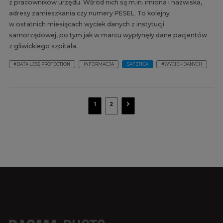
z pracowników urzędu. Wśród nich są m.in. imiona i nazwiska,
adresy zamieszkania czy numery PESEL. To kolejny
w ostatnich miesiącach wyciek danych z instytucji
samorządowej, po tym jak w marcu wypłynęły dane pacjentów
z gliwickiego szpitala.
#DATA LOSS PROTECTION
INFORMACJA
SAFETICA
#WYCIEK DANYCH
navigate_next
1
2