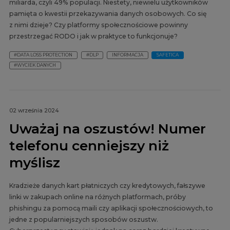
miliarda, czyli 49% populacji. Niestety, niewielu użytkowników
pamięta o kwestii przekazywania danych osobowych. Co się
z nimi dzieje? Czy platformy społecznościowe powinny
przestrzegać RODO i jak w praktyce to funkcjonuje?
#DATA LOSS PROTECTION
#DLP
INFORMACJA
SAFETICA
#WYCIEK DANYCH
02 września 2024
Uważaj na oszustów! Numer
telefonu cenniejszy niż
myślisz
Kradzieże danych kart płatniczych czy kredytowych, fałszywe
linki w zakupach online na różnych platformach, próby
phishingu za pomocą maili czy aplikacji społecznościowych, to
jedne z popularniejszych sposobów oszustw.