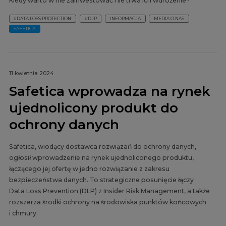
Kiedy warto w nie zainwestować i ile trwa ich wdrożenie?
#DATA LOSS PROTECTION
#DLP
INFORMACJA
MEDIA O NAS
SAFETICA
11 kwietnia 2024
Safetica wprowadza na rynek
ujednolicony produkt do
ochrony danych
Safetica, wiodący dostawca rozwiązań do ochrony danych,
ogłosił wprowadzenie na rynek ujednoliconego produktu,
łączącego jej ofertę w jedno rozwiązanie z zakresu
bezpieczeństwa danych. To strategiczne posunięcie łączy
Data Loss Prevention (DLP) z Insider Risk Management, a także
rozszerza środki ochrony na środowiska punktów końcowych
i chmury.