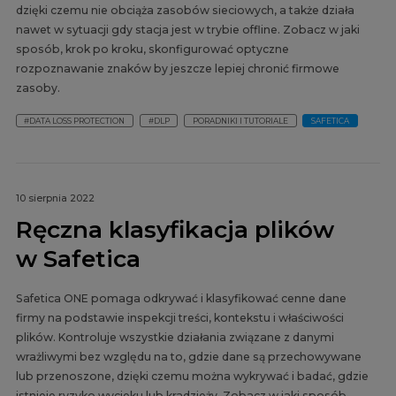
dzięki czemu nie obciąża zasobów sieciowych, a także działa
nawet w sytuacji gdy stacja jest w trybie offline. Zobacz w jaki
sposób, krok po kroku, skonfigurować optyczne
rozpoznawanie znaków by jeszcze lepiej chronić firmowe
zasoby.
#DATA LOSS PROTECTION
#DLP
PORADNIKI I TUTORIALE
SAFETICA
10 sierpnia 2022
Ręczna klasyfikacja plików
w Safetica
Safetica ONE pomaga odkrywać i klasyfikować cenne dane
firmy na podstawie inspekcji treści, kontekstu i właściwości
plików. Kontroluje wszystkie działania związane z danymi
wrażliwymi bez względu na to, gdzie dane są przechowywane
lub przenoszone, dzięki czemu można wykrywać i badać, gdzie
istnieje ryzyko wycieku lub kradzieży. Zobacz w jaki sposób