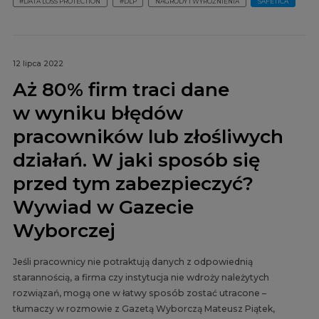
#DATA LOSS PROTECTION
#DLP
NAGRODY I WYRÓŻNIENIA
SAFETICA
12 lipca 2022
Aż 80% firm traci dane
w wyniku błędów
pracowników lub złośliwych
działań. W jaki sposób się
przed tym zabezpieczyć?
Wywiad w Gazecie
Wyborczej
Jeśli pracownicy nie potraktują danych z odpowiednią
starannością, a firma czy instytucja nie wdroży należytych
rozwiązań, mogą one w łatwy sposób zostać utracone –
tłumaczy w rozmowie z Gazetą Wyborczą Mateusz Piątek,