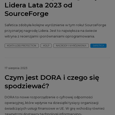
Lidera Lata 2023 od
SourceForge
Safetica zdobyła kolejne wyróżnienie w tym roku! SourceForge
przyznał jej nagrodę Lidera. Jest to największa na świecie
witryna z recenzjami i porównaniami oprogramowania.
#DATA LOSS PROTECTION
#DLP
NAGRODY I WYRÓŻNIENIA
SAFETICA
17 sierpnia 2023
Czym jest DORA i czego się
spodziewać?
DORA to nowe rozporządzenie o cyfrowej odporności
operacyjnej, które wpłynie na dziesiątki tysięcy organizacji
świadczących usługi finansowe w UE. W grę wchodzą również
zewnętrzni dostawcy technologii informacyjno-