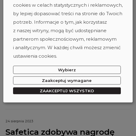
dokładna” - Case Study -
cookies w celach statystycznych i reklamowych,
Bank Spółdzielczy w Mszanie
by lepiej dopasować treści na stronie do Twoich
Dolnej
potrzeb. Informacje o tym, jak korzystasz
z naszej witryny, mogą być udostępniane
Bank Spółdzielczy w Mszanie Dolnej stale wprowadza nowe
partnerom społecznościowym, reklamowym
rozwiązania technologiczne, które mają za zadanie zwiększyć
i analitycznym. W każdej chwili możesz zmienić
efektywność operacyjną, ale również w maksymalny sposób
ustawienia cookies.
zagwarantować bezpieczeństwo organizacji. Jedną
z ostatnich nowości w cyfrowej architekturze banku było
Wybierz
wdrożenie narzędzia DLP, które ma na celu jeszcze lepiej
zabezpieczyć wrażliwe dane klientów, takie jak np. imiona
Zaakceptuj wymagane
i nazwiska, numery PESEL czy numery kont.
ZAAKCEPTUJ WSZYSTKO
CASE STUDY
#DATA LOSS PROTECTION
#DLP
SAFETICA
24 sierpnia 2023
Safetica zdobywa nagrodę