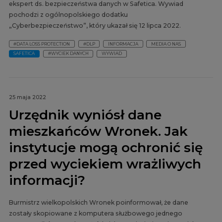
ekspert ds. bezpieczeństwa danych w Safetica. Wywiad
pochodzi z ogólnopolskiego dodatku
„Cyberbezpieczeństwo”, który ukazał się 12 lipca 2022.
#DATA LOSS PROTECTION
#DLP
INFORMACJA
MEDIA O NAS
SAFETICA
#WYCIEK DANYCH
WYWIAD
25 maja 2022
Urzędnik wyniósł dane
mieszkańców Wronek. Jak
instytucje mogą ochronić się
przed wyciekiem wrażliwych
informacji?
Burmistrz wielkopolskich Wronek poinformował, że dane
zostały skopiowane z komputera służbowego jednego