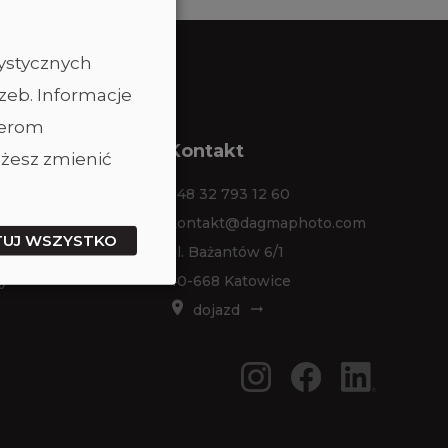
tystycznych
zeb. Informacje
nerom
ta
Kontakt
żesz zmienić
em studia
+48 32 793 12 60
jem sprzętu
kontakt@dagmaphoto.com
TUJ WSZYSTKO
 zdjęciowe
ul. Bażantów 6/1
y
40-668 Katowice
dojazd