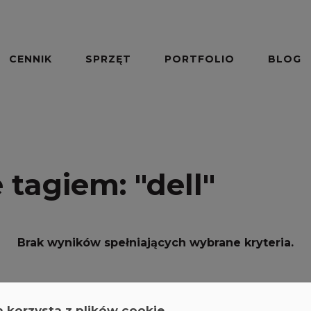
CENNIK
SPRZĘT
PORTFOLIO
BLOG
 tagiem:
"dell"
Brak wyników spełniających wybrane kryteria.
a korzysta z plików cookie