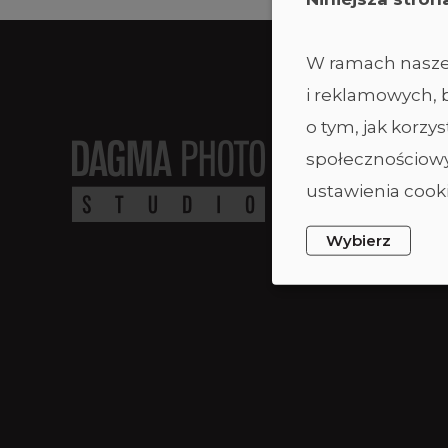
W ramach naszej
i reklamowych, b
o tym, jak korz
społecznościowy
ustawienia cooki
Wybierz