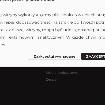
 witryny wykorzystujemy pliki cookies w celach sta
y lepiej dopasować treści na stronie do Twoich potr
ystasz z naszej witryny, mogą być udostępniane part
Studio
Ofer
m, reklamowym i analitycznym. W każdej chwili mo
es.
Studio duże
Wynaj
Studio ciemne
Wyna
Zaakceptuj wymagane
ZAAKCEP
Studio małe
Sesje
Taras
Event
Studio podcastowe
Zespół