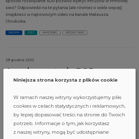
sposób rozwiązanie XDR pozwoli wykryć intruzów w firmowej
sieci? Odpowiedzi na te pytania (ale również o wiele więcej)
znajdziesz w najnowszym video na kanale Mateusza
Chroboka.
DAGMA
ESET
#HACKING
MEDIA O NAS
28 grudnia 2022
Awarie w rytmie POP – co
zaskoczyło specjalistów
Niniejsza strona korzysta z plików cookie
w dziedzinie
W ramach naszej witryny wykorzystujemy pliki
cyberbezpieczeństwa w 2022
cookies w celach statystycznych i reklamowych,
roku
by lepiej dopasować treści na stronie do Twoich
potrzeb. Informacje o tym, jak korzystasz
Mijający rok to kolejny, który stał pod znakiem ogromnej
z naszej witryny, mogą być udostępniane
aktywności cyberprzestępców. Swoimi opiniami na temat