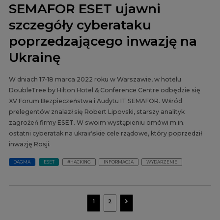
SEMAFOR ESET ujawni
szczegóły cyberataku
poprzedzającego inwazję na
Ukrainę
W dniach 17-18 marca 2022 roku w Warszawie, w hotelu
DoubleTree by Hilton Hotel & Conference Centre odbędzie się
XV Forum Bezpieczeństwa i Audytu IT SEMAFOR. Wśród
prelegentów znalazł się Robert Lipovski, starszy analityk
zagrożeń firmy ESET. W swoim wystąpieniu omówi m.in.
ostatni cyberatak na ukraińskie cele rządowe, który poprzedził
inwazję Rosji.
DAGMA
ESET
#HACKING
INFORMACJA
WYDARZENIE
navigate_next
1
2