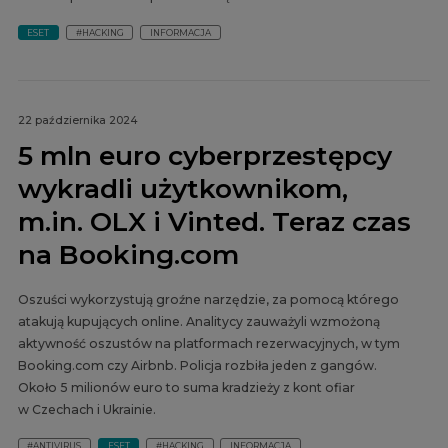
ESET
#HACKING
INFORMACJA
22 października 2024
5 mln euro cyberprzestępcy
wykradli użytkownikom,
m.in. OLX i Vinted. Teraz czas
na Booking.com
Oszuści wykorzystują groźne narzędzie, za pomocą którego
atakują kupujących online. Analitycy zauważyli wzmożoną
aktywność oszustów na platformach rezerwacyjnych, w tym
Booking.com czy Airbnb. Policja rozbiła jeden z gangów.
Około 5 milionów euro to suma kradzieży z kont ofiar
w Czechach i Ukrainie.
#ANTIVIRUS
ESET
#HACKING
INFORMACJA