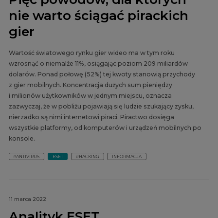
nie warto ściągać pirackich
gier
Wartość światowego rynku gier wideo ma w tym roku
wzrosnąć o niemalże 11%, osiągając poziom 209 miliardów
dolarów. Ponad połowę (52%) tej kwoty stanowią przychody
z gier mobilnych. Koncentracja dużych sum pieniędzy
i milionów użytkowników w jednym miejscu, oznacza
zazwyczaj, że w pobliżu pojawiają się ludzie szukający zysku,
nierzadko są nimi internetowi piraci. Piractwo dosięga
wszystkie platformy, od komputerów i urządzeń mobilnych po
konsole.
#ANTIVIRUS
ESET
#HACKING
INFORMACJA
11 marca 2022
Analityk ESET