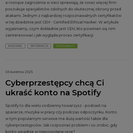
a rosnące zagrożenia w sieci sprawiają, że coraz więcej firm
poszukuje specjalistów zdolnych do skutecznej obrony przed
atakami. Jednym z najbardziej rozpoznawalnych certyfikatów
w tej dziedzinie jest CEH - Certified Ethical Hacker. W artykule
wyjaśniamy, czym dokładnie jest CEH, kto powinien się nim
zainteresować i jak wygląda proces certyfikacji.
#HACKING
INFORMACJA
SZKOLENIA IT
03 kwietnia 2025
Cyberprzestępcy chcą Ci
ukraść konto na Spotify
Spotify to dla wielu codzienny towarzysz - podcast na
spacerze, muzyka w pracy czy podczas odpoczynku. Konto
w tym popularnym serwisie ma dużą wartość także dla
cyberprzestępców. Jak rozpoznać problem i co zrobić, gdy
konto wpadnie w niepowołane ręce?