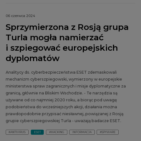
06 czerwca 2024
Sprzymierzona z Rosją grupa
Turla mogła namierzać
i szpiegować europejskich
dyplomatów
Analitycy ds. cyberbezpieczeństwa ESET zdemaskowali
mechanizm cyberszpiegowski, wymierzony w europejskie
ministerstwa spraw zagranicznych i misje dyplomatyczne za
granicą, głównie na Bliskim Wschodzie. - Te narzędzia są
używane od co najmniej 2020 roku, a biorąc pod uwagę
podobieństwa do wcześniejszych akcji, działania można
prawdopodobnie przypisać niesławnej, powiązanej z Rosją
grupie cyberszpiegowskiej Turla - uważają badacze ESET.
#ANTIVIRUS
ESET
#HACKING
INFORMACJA
#SPYWARE