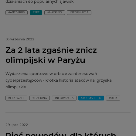
działaniach do popularnych zjawisk.
#ANTIVIRUS
ESET
#HACKING
INFORMACJA
05 września 2022
Za 2 lata zgaśnie znicz
olimpijski w Paryżu
Wydarzenia sportowe w orbicie zainteresowań
cyberprzestępców - krótka historia ataków na igrzyska
olimpijskie.
#FIREWALL
#HACKING
INFORMACJA
STORMSHIELD
#UTM
29 lipca 2022
Pięć powodów, dla których