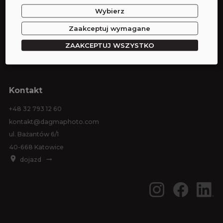
Wybierz
Wynajem studia
Wynajem sprzętu
Zaakceptuj wymagane
Sesje zdjęciowe
ZAAKCEPTUJ WSZYSTKO
Eventy
Kontakt
+48 32 793 12 60
kontakt@dagmaphoto.com
ul. Bażantów 6/1
40-668 Katowice
dojazd