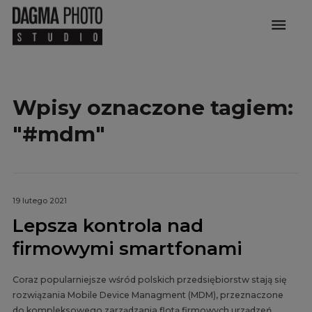
menu
Wpisy oznaczone tagiem:
"#mdm"
19 lutego 2021
Lepsza kontrola nad
firmowymi smartfonami
Coraz popularniejsze wśród polskich przedsiębiorstw stają się
rozwiązania Mobile Device Managment (MDM), przeznaczone
do kompleksowego zarządzania flotą firmowych urządzeń