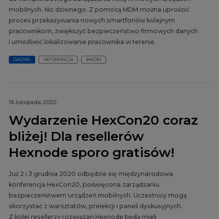
mobilnych. Nic dziwnego. Z pomocą MDM można uprościć
proces przekazywania nowych smartfonów kolejnym
pracownikom, zwiększyć bezpieczeństwo firmowych danych
i umożliwić lokalizowanie pracownika w terenie.
DAGMA
INFORMACJA
#MDM
16 listopada 2020
Wydarzenie HexCon20 coraz
bliżej! Dla resellerów
Hexnode sporo gratisów!
Już 2 i 3 grudnia 2020 odbędzie się międzynarodowa
konferencja HexCon20, poświęcona zarządzaniu
bezpieczeństwem urządzeń mobilnych. Uczestnicy mogą
skorzystać z warsztatów, prelekcji i paneli dyskusyjnych.
Z kolei resellerzy rozwiązań Hexnode będą mieli