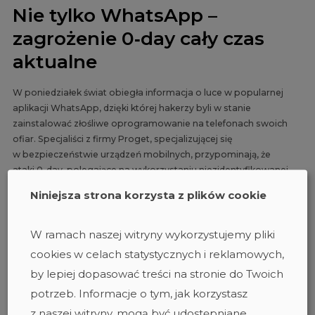
Nie tylko WhatsApp –
zagrożenie 0‑day cały czas
aktualne
W poniedziałek świat obiegła informacja o luce w popularnej
aplikacji WhatsApp, dzięki której hakerzy byli w stanie
zainstalować złośliwe oprogramowanie na telefonach swoich
ofiar. Specjaliści z firmy Proget, specjalizującej się
w bezpieczeństwie urządzeń mobilnych, przypominają, że
ataki 0-day, polegające na wykorzystaniu niezidentyfikowanej
wcześniej podatności, by włamać się do systemu ofiary, przez
Niniejsza strona korzysta z plików cookie
cały czas pozostają poważnym zagrożeniem dla firmowych
danych.
W ramach naszej witryny wykorzystujemy pliki
DAGMA
INFORMACJA
#MDM
cookies w celach statystycznych i reklamowych,
by lepiej dopasować treści na stronie do Twoich
potrzeb. Informacje o tym, jak korzystasz
01 kwietnia 2019
z naszej witryny, mogą być udostępniane