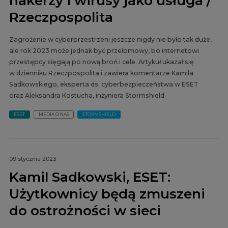
hakerzy i wirusy jako usługa /
Rzeczpospolita
Zagrożenie w cyberprzestrzeni jeszcze nigdy nie było tak duże,
ale rok 2023 może jednak być przełomowy, bo internetowi
przestępcy sięgają po nową broń i cele. Artykuł ukazał się
w dzienniku Rzeczpospolita i zawiera komentarze Kamila
Sadkowskiego, eksperta ds. cyberbezpieczeństwa w ESET
oraz Aleksandra Kostucha, inżyniera Stormshield.
ESET
MEDIA O NAS
STORMSHIELD
09 stycznia 2023
Kamil Sadkowski, ESET:
Użytkownicy będą zmuszeni
do ostrożności w sieci