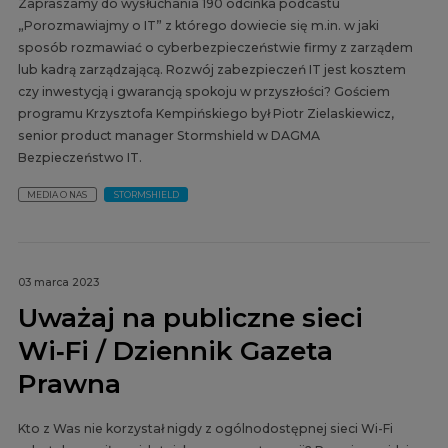
Zapraszamy do wysłuchania 190 odcinka podcastu
„Porozmawiajmy o IT” z którego dowiecie się m.in. w jaki
sposób rozmawiać o cyberbezpieczeństwie firmy z zarządem
lub kadrą zarządzającą. Rozwój zabezpieczeń IT jest kosztem
czy inwestycją i gwarancją spokoju w przyszłości? Gościem
programu Krzysztofa Kempińskiego był Piotr Zielaskiewicz,
senior product manager Stormshield w DAGMA
Bezpieczeństwo IT.
MEDIA O NAS
STORMSHIELD
03 marca 2023
Uważaj na publiczne sieci
Wi‑Fi / Dziennik Gazeta
Prawna
Kto z Was nie korzystał nigdy z ogólnodostępnej sieci Wi-Fi