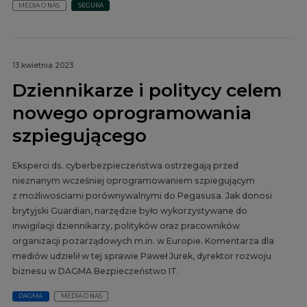
MEDIA O NAS
SEGURA
13 kwietnia 2023
Dziennikarze i politycy celem
nowego oprogramowania
szpiegującego
Eksperci ds. cyberbezpieczeństwa ostrzegają przed
nieznanym wcześniej oprogramowaniem szpiegującym
z możliwościami porównywalnymi do Pegasusa. Jak donosi
brytyjski Guardian, narzędzie było wykorzystywane do
inwigilacji dziennikarzy, polityków oraz pracowników
organizacji pozarządowych m.in. w Europie. Komentarza dla
mediów udzielił w tej sprawie Paweł Jurek, dyrektor rozwoju
biznesu w DAGMA Bezpieczeństwo IT.
DAGMA
MEDIA O NAS