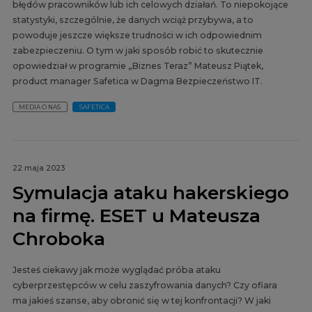
błędów pracowników lub ich celowych działań. To niepokojące
statystyki, szczególnie, że danych wciąż przybywa, a to
powoduje jeszcze większe trudności w ich odpowiednim
zabezpieczeniu. O tym w jaki sposób robić to skutecznie
opowiedział w programie „Biznes Teraz” Mateusz Piątek,
product manager Safetica w Dagma Bezpieczeństwo IT.
MEDIA O NAS
SAFETICA
22 maja 2023
Symulacja ataku hakerskiego
na firmę. ESET u Mateusza
Chroboka
Jesteś ciekawy jak może wyglądać próba ataku
cyberprzestępców w celu zaszyfrowania danych? Czy ofiara
ma jakieś szanse, aby obronić się w tej konfrontacji? W jaki