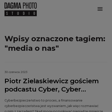
menu
Wpisy oznaczone tagiem:
"media o nas"
30 czerwca 2023
Piotr Zielaskiewicz gościem
podcastu Cyber, Cyber…
Cyberbezpieczeństwo to proces, a finansowanie
cyberbezpieczeństwa jest wyzwaniem, jak więc rozmawiać
o nim z zarządem? Skąd mogą pozyskiwać pieniądze mniejsze