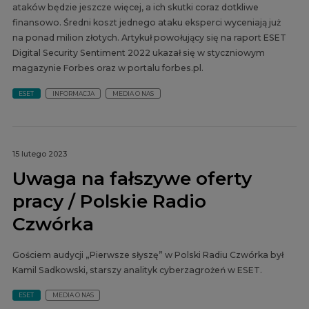
ataków będzie jeszcze więcej, a ich skutki coraz dotkliwe
finansowo. Średni koszt jednego ataku eksperci wyceniają już
na ponad milion złotych. Artykuł powołujący się na raport ESET
Digital Security Sentiment 2022 ukazał się w styczniowym
magazynie Forbes oraz w portalu forbes.pl.
ESET
INFORMACJA
MEDIA O NAS
15 lutego 2023
Uwaga na fałszywe oferty
pracy / Polskie Radio
Czwórka
Gościem audycji „Pierwsze słyszę” w Polski Radiu Czwórka był
Kamil Sadkowski, starszy analityk cyberzagrożeń w ESET.
ESET
MEDIA O NAS