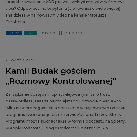
sposób rozwiązanie XDR pozwoli wykryć intruzów w firmowej
sieci? Odpowiedzi na te pytania (ale również o wiele więcej)
znajdziesz w najnowszym video na kanale Mateusza
Chroboka.
DAGMA
ESET
#HACKING
MEDIA O NAS
27 kwietnia 2023
Kamil Budak gościem
„Rozmowy Kontrolowanej”
Zarządzanie dostępem uprzywilejowanym, zero trust,
passwordless, zasada najmniejszego uprzywilejowania – to
tylko niektóre zagadnienia poruszone w najnowszym odcinku
programu tworzonego przez serwis Zaufana Trzecia Strona.
Programu można słuchać także w formie podcastu na Spotify,
w Apple Podcasts, Google Podcasts lub przez RSS-a.