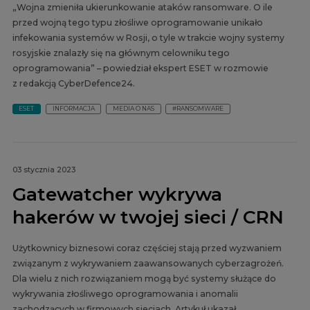
„Wojna zmieniła ukierunkowanie ataków ransomware. O ile
przed wojną tego typu złośliwe oprogramowanie unikało
infekowania systemów w Rosji, o tyle w trakcie wojny systemy
rosyjskie znalazły się na głównym celowniku tego
oprogramowania” – powiedział ekspert ESET w rozmowie
z redakcją CyberDefence24.
ESET
INFORMACJA
MEDIA O NAS
#RANSOMWARE
03 stycznia 2023
Gatewatcher wykrywa
hakerów w twojej sieci / CRN
Użytkownicy biznesowi coraz częściej stają przed wyzwaniem
związanym z wykrywaniem zaawansowanych cyberzagrożeń.
Dla wielu z nich rozwiązaniem mogą być systemy służące do
wykrywania złośliwego oprogramowania i anomalii
zachodzących w firmowych sieciach. Artykuł ukazał