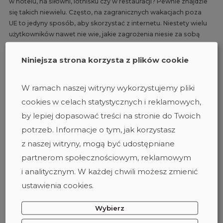
w hotelu, na siłowni, lotnisku czy w restauracji? Pewnie znajdzie
się takich niewielu. Często, na zagranicznych wakacjach poza
UE to jedyny sposób, aby skorzystać z internetu. Niestety wielu
użytkowników nawet nie wie, jakie zagrożenia niesie za sobą
tego typu zachowanie. Przekonał się o tym czytelnik Dziennika
Gazety Prawnej, który stracił w ten sposób pieniądze.
Niniejsza strona korzysta z plików cookie
W artykule znajdziecie komentarz Dawida Zięciny, eksperta
cybersecurity w DAGMA Bezpieczeństwo IT.
W ramach naszej witryny wykorzystujemy pliki
DAGMA
MEDIA O NAS
cookies w celach statystycznych i reklamowych,
by lepiej dopasować treści na stronie do Twoich
potrzeb. Informacje o tym, jak korzystasz
22 lutego 2023
z naszej witryny, mogą być udostępniane
Paweł Jurek: Cyberataki
partnerom społecznościowym, reklamowym
w ostatnich 2 latach bardzo
i analitycznym. W każdej chwili możesz zmienić
ustawienia cookies.
się nasiliły / Radio Kraków
Wybierz
Jaki jest stan bezpieczeństwa cyfrowego serwisów