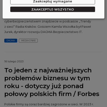
samorządowych? Czy ma to wpływ na codzienne
Zaakceptuj wymagane
funkcjonowanie mieszkańców? Czy ataków takich jak ten na
ZAAKCEPTUJ WSZYSTKO
Śląską Kartę Usług Publicznych będzie więcej? Odpowiedzi na
te i wiele innych pytań związanych z naszym
cyberbezpieczeństwem znajdziecie w podcaście „Trendy
z sieci” Radia Kraków. Gościem Kamila Wszołka był Paweł
Jurek, dyrektor rozwoju DAGMA Bezpieczeństwo IT.
DAGMA
MEDIA O NAS
16 lutego 2023
To jeden z najważniejszych
problemów biznesu w tym
roku - dotyczy już ponad
połowy polskich firm / Forbes
Polskie firmy są coraz bardziej zagrożone w sieci. W 2023 r.