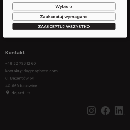
Wybierz
Wynajem studia
Wynajem sprzętu
Zaakceptuj wymagane
Sesje zdjęciowe
ZAAKCEPTUJ WSZYSTKO
Eventy
Kontakt
+48 32 793 12 60
kontakt@dagmaphoto.com
ul. Bażantów 6/1
40-668 Katowice
dojazd