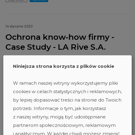
14 stycznia 2020
Ochrona know‑how firmy -
Case Study - LA Rive S.A.
Zdecydowaliśmy się na rozwiązanie klasy DLP, ponieważ
Niniejsza strona korzysta z plików cookie
szukaliśmy narzędzia, które da nam poczucie bezpieczeństwa
i to nie tylko w razie włamania, ale także w przypadku
celowego działania na szkodę firmy lub zwykłego błędu
W ramach naszej witryny wykorzystujemy pliki
ludzkiego
cookies w celach statystycznych i reklamowych,
CASE STUDY
SAFETICA
by lepiej dopasować treści na stronie do Twoich
potrzeb. Informacje o tym, jak korzystasz
z naszej witryny, mogą być udostępniane
partnerom społecznościowym, reklamowym
i analitycznym. W każdej chwili możesz zmienić