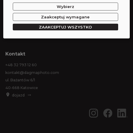
Wybierz
Wynajem studia
Wynajem sprzętu
Zaakceptuj wymagane
Sesje zdjęciowe
ZAAKCEPTUJ WSZYSTKO
Eventy
Kontakt
+48 32 793 12 60
kontakt@dagmaphoto.com
ul. Bażantów 6/1
40-668 Katowice
dojazd