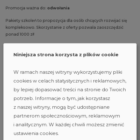
Promocja ważna do:
odwołania
Pakiety szkoleń to propozycja dla osób chcących rozwijać się
kompleksowo. Skorzystanie z oferty pozwala zaoszczędzić
ponad 1000 zł!
PROMOCJA / KONKURS
SZKOLENIA IT
Niniejsza strona korzysta z plików cookie
W ramach naszej witryny wykorzystujemy pliki
09 lipca 2025
cookies w celach statystycznych i reklamowych,
Zyskaj 1280 zł netto - pakiet
by lepiej dopasować treści na stronie do Twoich
szkoleń CSNA + CSNE
potrzeb. Informacje o tym, jak korzystasz
w promocyjnej cenie!
z naszej witryny, mogą być udostępniane
partnerom społecznościowym, reklamowym
Teraz pakiet w formule online lub stacjonarnej dostępny jest
i analitycznym. W każdej chwili możesz zmienić
w cenie 5900 zł netto, co oznacza oszczędność aż 1280 zł
netto w porównaniu do zakupu osobnych szkoleń!
ustawienia cookies.