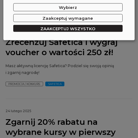
PROMOCJA / KONKURS
SZKOLENIA IT
Wybierz
Zaakceptuj wymagane
ZAAKCEPTUJ WSZYSTKO
01 lipca 2025
Zrecenzuj Safetica i wygraj
voucher o wartości 250 zł!
Masz aktywną licencję Safetica? Podziel się swoją opinią
i zgarnij nagrodę!
PROMOCJA / KONKURS
SAFETICA
24 lutego 2025
Zgarnij 20% rabatu na
wybrane kursy w pierwszy