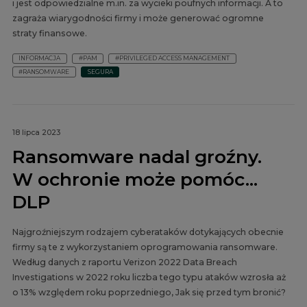
i jest odpowiedzialne m.in. za wycieki poufnych informacji. A to
zagraża wiarygodności firmy i może generować ogromne
straty finansowe.
INFORMACJA
#PAM
#PRIVILEGED ACCESS MANAGEMENT
#RANSOMWARE
SEGURA
18 lipca 2023
Ransomware nadal groźny.
W ochronie może pomóc...
DLP
Najgroźniejszym rodzajem cyberataków dotykających obecnie
firmy są te z wykorzystaniem oprogramowania ransomware.
Według danych z raportu Verizon 2022 Data Breach
Investigations w 2022 roku liczba tego typu ataków wzrosła aż
o 13% względem roku poprzedniego, Jak się przed tym bronić?