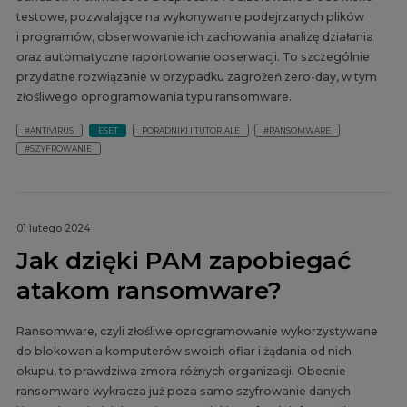
testowe, pozwalające na wykonywanie podejrzanych plików
i programów, obserwowanie ich zachowania analizę działania
oraz automatyczne raportowanie obserwacji. To szczególnie
przydatne rozwiązanie w przypadku zagrożeń zero-day, w tym
złośliwego oprogramowania typu ransomware.
#ANTIVIRUS
ESET
PORADNIKI I TUTORIALE
#RANSOMWARE
#SZYFROWANIE
01 lutego 2024
Jak dzięki PAM zapobiegać
atakom ransomware?
Ransomware, czyli złośliwe oprogramowanie wykorzystywane
do blokowania komputerów swoich ofiar i żądania od nich
okupu, to prawdziwa zmora różnych organizacji. Obecnie
ransomware wykracza już poza samo szyfrowanie danych