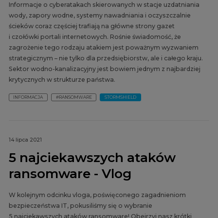
Informacje o cyberatakach skierowanych w stacje uzdatniania
wody, zapory wodne, systemy nawadniania i oczyszczalnie
ścieków coraz częściej trafiają na główne strony gazet
i czołówki portali internetowych. Rośnie świadomość, że
zagrożenie tego rodzaju atakiem jest poważnym wyzwaniem
strategicznym – nie tylko dla przedsiębiorstw, ale i całego kraju.
Sektor wodno-kanalizacyjny jest bowiem jednym z najbardziej
krytycznych w strukturze państwa.
INFORMACJA
#RANSOMWARE
STORMSHIELD
14 lipca 2021
5 najciekawszych ataków
ransomware - Vlog
W kolejnym odcinku vloga, poświęconego zagadnieniom
bezpieczeństwa IT, pokusiliśmy się o wybranie
5 najciekawszych ataków ransomware! Obejrzyj nasz krótki