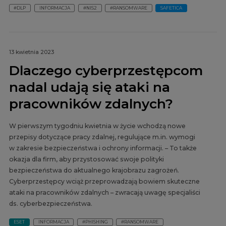
#DLP
INFORMACJA
#NIS2
#RANSOMWARE
SAFETICA
13 kwietnia 2023
Dlaczego cyberprzestępcom
nadal udają się ataki na
pracowników zdalnych?
W pierwszym tygodniu kwietnia w życie wchodzą nowe
przepisy dotyczące pracy zdalnej, regulujące m.in. wymogi
w zakresie bezpieczeństwa i ochrony informacji. – To także
okazja dla firm, aby przystosować swoje polityki
bezpieczeństwa do aktualnego krajobrazu zagrożeń.
Cyberprzestępcy wciąż przeprowadzają bowiem skuteczne
ataki na pracowników zdalnych – zwracają uwagę specjaliści
ds. cyberbezpieczeństwa.
ESET
INFORMACJA
#PHISHING
#RANSOMWARE