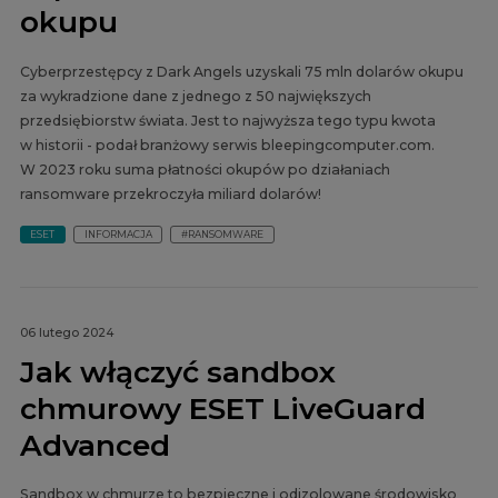
okupu
Cyberprzestępcy z Dark Angels uzyskali 75 mln dolarów okupu
za wykradzione dane z jednego z 50 największych
przedsiębiorstw świata. Jest to najwyższa tego typu kwota
w historii - podał branżowy serwis bleepingcomputer.com.
W 2023 roku suma płatności okupów po działaniach
ransomware przekroczyła miliard dolarów!
ESET
INFORMACJA
#RANSOMWARE
06 lutego 2024
Jak włączyć sandbox
chmurowy ESET LiveGuard
Advanced
Sandbox w chmurze to bezpieczne i odizolowane środowisko