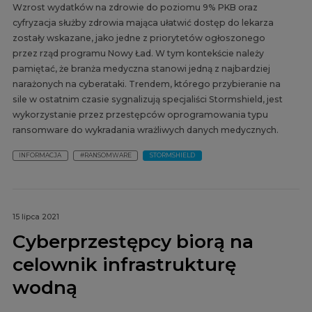
Wzrost wydatków na zdrowie do poziomu 9% PKB oraz
cyfryzacja służby zdrowia mająca ułatwić dostęp do lekarza
zostały wskazane, jako jedne z priorytetów ogłoszonego
przez rząd programu Nowy Ład. W tym kontekście należy
pamiętać, że branża medyczna stanowi jedną z najbardziej
narażonych na cyberataki. Trendem, którego przybieranie na
sile w ostatnim czasie sygnalizują specjaliści Stormshield, jest
wykorzystanie przez przestępców oprogramowania typu
ransomware do wykradania wrażliwych danych medycznych.
INFORMACJA
#RANSOMWARE
STORMSHIELD
15 lipca 2021
Cyberprzestępcy biorą na
celownik infrastrukturę
wodną