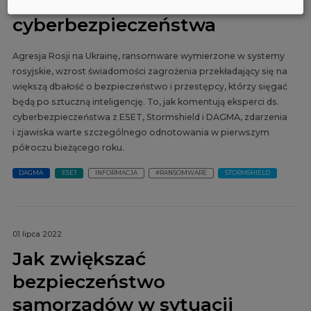
w opinii ekspertów
cyberbezpieczeństwa
Agresja Rosji na Ukrainę, ransomware wymierzone w systemy
rosyjskie, wzrost świadomości zagrożenia przekładający się na
większą dbałość o bezpieczeństwo i przestępcy, którzy sięgać
będą po sztuczną inteligencję. To, jak komentują eksperci ds.
cyberbezpieczeństwa z ESET, Stormshield i DAGMA, zdarzenia
i zjawiska warte szczególnego odnotowania w pierwszym
półroczu bieżącego roku.
DAGMA
ESET
INFORMACJA
#RANSOMWARE
STORMSHIELD
01 lipca 2022
Jak zwiększać
bezpieczeństwo
samorządów w sytuacji