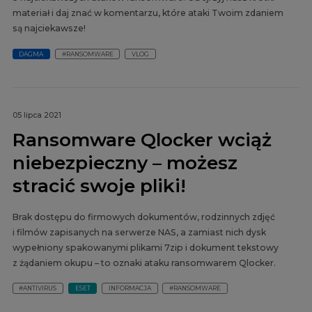
materiał i daj znać w komentarzu, które ataki Twoim zdaniem
są najciekawsze!
DAGMA
#RANSOMWARE
VLOG
05 lipca 2021
Ransomware Qlocker wciąż
niebezpieczny – możesz
stracić swoje pliki!
Brak dostępu do firmowych dokumentów, rodzinnych zdjęć
i filmów zapisanych na serwerze NAS, a zamiast nich dysk
wypełniony spakowanymi plikami 7zip i dokument tekstowy
z żądaniem okupu – to oznaki ataku ransomwarem Qlocker.
#ANTIVIRUS
ESET
INFORMACJA
#RANSOMWARE