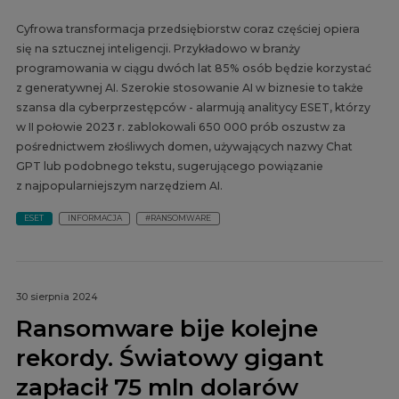
Cyfrowa transformacja przedsiębiorstw coraz częściej opiera
się na sztucznej inteligencji. Przykładowo w branży
programowania w ciągu dwóch lat 85% osób będzie korzystać
z generatywnej AI. Szerokie stosowanie AI w biznesie to także
szansa dla cyberprzestępców - alarmują analitycy ESET, którzy
w II połowie 2023 r. zablokowali 650 000 prób oszustw za
pośrednictwem złośliwych domen, używających nazwy Chat
GPT lub podobnego tekstu, sugerującego powiązanie
z najpopularniejszym narzędziem AI.
ESET
INFORMACJA
#RANSOMWARE
30 sierpnia 2024
Ransomware bije kolejne
rekordy. Światowy gigant
zapłacił 75 mln dolarów