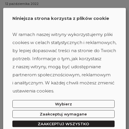
12 października 2022
Zastanów się, zanim
Niniejsza strona korzysta z plików cookie
klikniesz!
W ramach naszej witryny wykorzystujemy pliki
Październik jest miesiącem świadomości nt.
cookies w celach statystycznych i reklamowych,
cyberbezpieczeństwa. Agencja Unii Europejskiej ds.
cyberbezpieczeństwa (ENISA) we współpracy z państwami
by lepiej dopasować treści na stronie do Twoich
członkowskimi co roku podejmuje działania mające na celu
potrzeb. Informacje o tym, jak korzystasz
podniesienie poziomu świadomości dotyczącej zagrożeń
z naszej witryny, mogą być udostępniane
w cyberprzestrzeni. W Polsce już od 10 lat kampanię
koordynuje NASK – Państwowy Instytut Badawczy.
partnerom społecznościowym, reklamowym
i analitycznym. W każdej chwili możesz zmienić
#PHISHING
#RANSOMWARE
SZKOLENIA IT
WYDARZENIE
ustawienia cookies.
Wybierz
04 sierpnia 2022
Zaakceptuj wymagane
Pierwsze półrocze 2022
ZAAKCEPTUJ WSZYSTKO