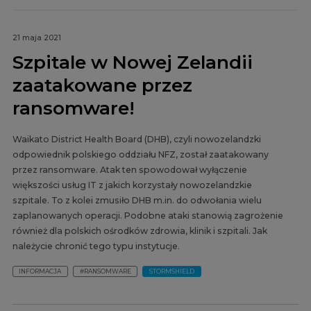
21 maja 2021
Szpitale w Nowej Zelandii
zaatakowane przez
ransomware!
Waikato District Health Board (DHB), czyli nowozelandzki
odpowiednik polskiego oddziału NFZ, został zaatakowany
przez ransomware. Atak ten spowodował wyłączenie
większości usług IT z jakich korzystały nowozelandzkie
szpitale. To z kolei zmusiło DHB m.in. do odwołania wielu
zaplanowanych operacji. Podobne ataki stanowią zagrożenie
również dla polskich ośrodków zdrowia, klinik i szpitali. Jak
należycie chronić tego typu instytucje.
INFORMACJA
#RANSOMWARE
STORMSHIELD