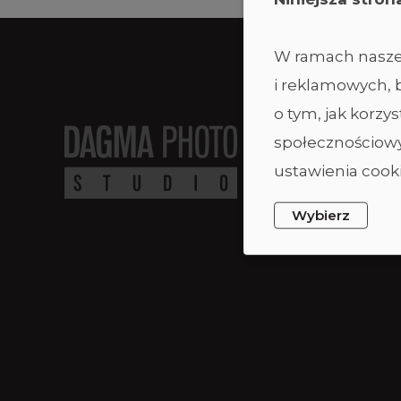
W ramach naszej
i reklamowych, b
o tym, jak korz
społecznościowy
ustawienia cooki
Wybierz