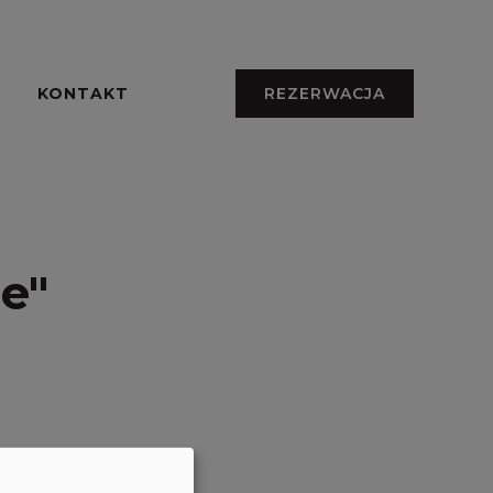
KONTAKT
REZERWACJA
e"