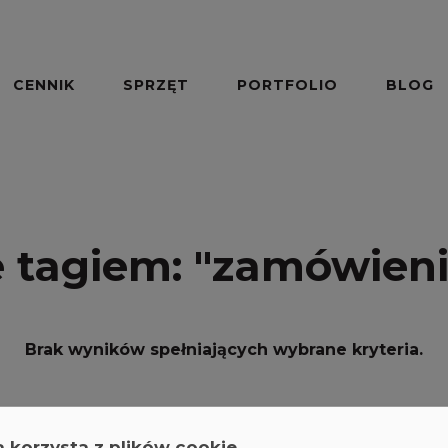
CENNIK
SPRZĘT
PORTFOLIO
BLOG
 tagiem:
"zamówieni
Brak wyników spełniających wybrane kryteria.
a korzysta z plików cookie