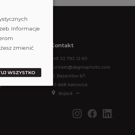
tystycznych
zeb. Informacje
nerom
ta
Kontakt
żesz zmienić
em studia
+48 32 793 12 60
jem sprzętu
kontakt@dagmaphoto.com
TUJ WSZYSTKO
 zdjęciowe
ul. Bażantów 6/1
y
40-668 Katowice
dojazd