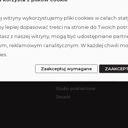
 witryny wykorzystujemy pliki cookies w celach sta
y lepiej dopasować treści na stronie do Twoich potr
ystasz z naszej witryny, mogą być udostępniane part
Studio
Ofer
m, reklamowym i analitycznym. W każdej chwili mo
es.
Studio duże
Wynaj
Studio ciemne
Wyna
Zaakceptuj wymagane
ZAAKCEP
Studio małe
Sesje
Taras
Event
Studio podcastowe
Zespół