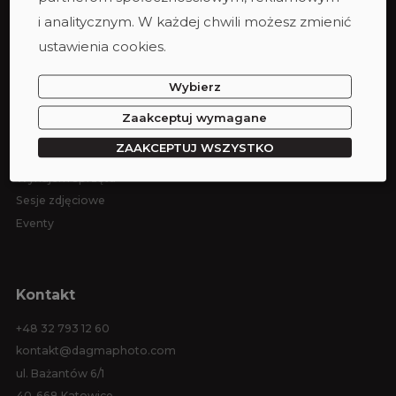
Taras
i analitycznym. W każdej chwili możesz zmienić
Studio podcastowe
ustawienia cookies.
Zespół
Wybierz
Zaakceptuj wymagane
Oferta
ZAAKCEPTUJ WSZYSTKO
Wynajem studia
Wynajem sprzętu
Sesje zdjęciowe
Eventy
Kontakt
+48 32 793 12 60
kontakt@dagmaphoto.com
ul. Bażantów 6/1
40-668 Katowice